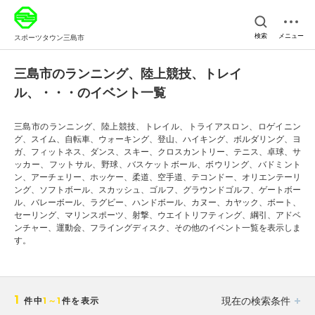
検索
メニュー
スポーツタウン三島市
三島市のランニング、陸上競技、トレイ
ル、・・・のイベント一覧
三島市のランニング、陸上競技、トレイル、トライアスロン、ロゲイニン
グ、スイム、自転車、ウォーキング、登山、ハイキング、ボルダリング、ヨ
ガ、フィットネス、ダンス、スキー、クロスカントリー、テニス、卓球、サ
ッカー、フットサル、野球、バスケットボール、ボウリング、バドミント
ン、アーチェリー、ホッケー、柔道、空手道、テコンドー、オリエンテーリ
ング、ソフトボール、スカッシュ、ゴルフ、グラウンドゴルフ、ゲートボー
ル、バレーボール、ラグビー、ハンドボール、カヌー、カヤック、ボート、
セーリング、マリンスポーツ、射撃、ウエイトリフティング、綱引、アドベ
ンチャー、運動会、フライングディスク、その他のイベント一覧を表示しま
す。
1
現在の検索条件
件中
1～1
件を表示