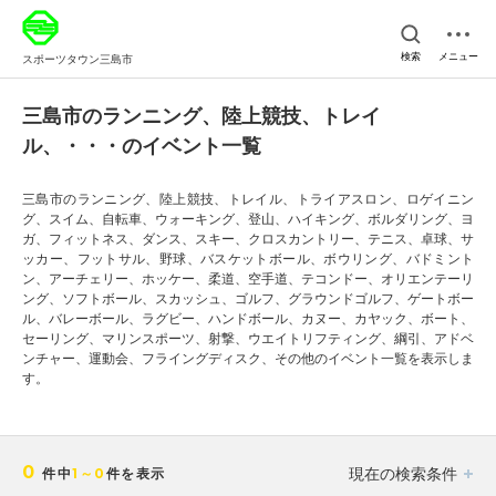
検索
メニュー
スポーツタウン三島市
三島市のランニング、陸上競技、トレイ
ル、・・・のイベント一覧
三島市のランニング、陸上競技、トレイル、トライアスロン、ロゲイニン
グ、スイム、自転車、ウォーキング、登山、ハイキング、ボルダリング、ヨ
ガ、フィットネス、ダンス、スキー、クロスカントリー、テニス、卓球、サ
ッカー、フットサル、野球、バスケットボール、ボウリング、バドミント
ン、アーチェリー、ホッケー、柔道、空手道、テコンドー、オリエンテーリ
ング、ソフトボール、スカッシュ、ゴルフ、グラウンドゴルフ、ゲートボー
ル、バレーボール、ラグビー、ハンドボール、カヌー、カヤック、ボート、
セーリング、マリンスポーツ、射撃、ウエイトリフティング、綱引、アドベ
ンチャー、運動会、フライングディスク、その他のイベント一覧を表示しま
す。
0
現在の検索条件
件中
1～0
件を表示